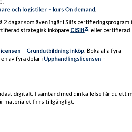
e.
öpare och logistiker – kurs On demand
.
å 2 dagar som även ingår i Silfs certifieringsprogram i
®
ertifierad strategisk inköpare
CISilf
, eller certifierad
licensen – Grundutbildning inköp
. Boka alla fyra
en av fyra delar i
Upphandlingslicensen –
dast digitalt. I samband med din kallelse får du ett m
 materialet finns tillgängligt.