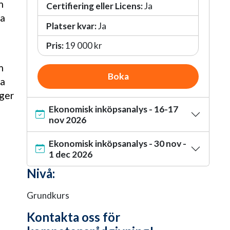
m
Certifiering eller Licens:
Ja
na
Platser kvar:
Ja
Pris:
19 000 kr
å
m
Boka
na
 ger
Ekonomisk inköpsanalys - 16-17
nov 2026
Ekonomisk inköpsanalys - 30 nov -
1 dec 2026
Nivå:
Grundkurs
Kontakta oss för