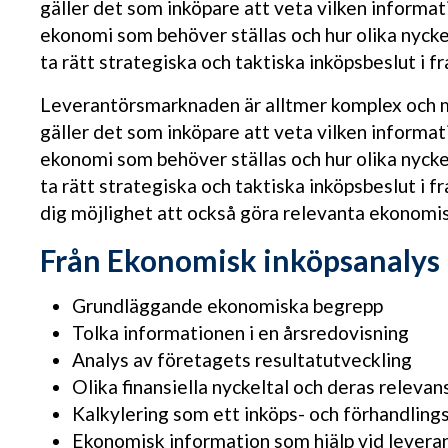
gäller det som inköpare att veta vilken informati
ekonomi som behöver ställas och hur olika nyckel
ta rätt strategiska och taktiska inköpsbeslut i f
Leverantörsmarknaden är alltmer komplex och m
gäller det som inköpare att veta vilken informati
ekonomi som behöver ställas och hur olika nyckel
ta rätt strategiska och taktiska inköpsbeslut i
dig möjlighet att också göra relevanta ekonomi
Från Ekonomisk inköpsanalys
Grundläggande ekonomiska begrepp
Tolka informationen i en årsredovisning
Analys av företagets resultatutveckling
Olika finansiella nyckeltal och deras relevan
Kalkylering som ett inköps- och förhandling
Ekonomisk information som hjälp vid levera