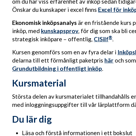
om du har viss erfarenhet av inköp sedan tidigar
Önskar du kunskaper i excel finns
Excel för ink
Ekonomisk inköpsanalys
är en fristående kurs p
inköp, med
kunskapsprov
, för dig som ska bli c
®
strategisk inköpare – offentlig,
CISilf
.
Kursen genomförs som en av fyra delar i
Inköps
delarna till ett förmånligt paketpris
här
och som 
Grundutbildning i offentligt inköp
.
Kursmaterial
Största delen av kursmaterialet tillhandahålls en
med inloggningsuppgifter till vår lärplattform där
Du lär dig
Läsa och förstå informationen i ett bokslut