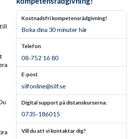
kompetensrådgivning!
Kostnadsfri kompetensrådgivning!
ill
Boka dina 30 minuter här
Telefon
t
08-752 16 80
era
E-post
silfonline@silf.se
 Du
Digital support på distanskurserna:
0735-186015
Vill du att vi kontaktar dig?
bra