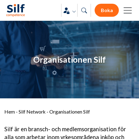
Boka
Organisationen Silf
Hem
-
Silf Network
-
Organisationen Silf
Silf är en bransch- och medlemsorganisation för
alla som arbetar inom yrkesområdena inköp och