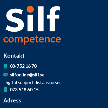
Kontakt
08-752 16 70
silfonline@silf.se
Digital support distanskurser:
073 518 60 15
Adress