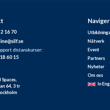
t
Naviger
2 16 70
Utbildning
line@silf.se
Nätverk
upport distanskurser:
Event
18 60 15
Partners
Nyheter
Om oss
d Spaces,
In Eng
n 64, 3 tr
tockholm