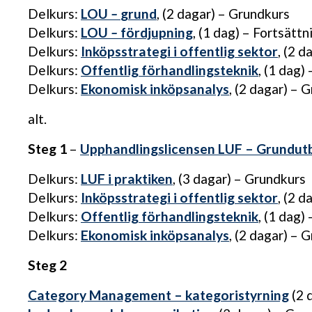
Delkurs:
LOU
–
grund
, (2 dagar) – Grundkurs
Delkurs:
LOU
–
fördjupning
, (1 dag) – Fortsätt
Delkurs:
Inköpsstrategi i offentlig sektor
, (2 
Delkurs:
Offentlig förhandlingsteknik
, (1 dag)
Delkurs:
Ekonomisk inköpsanalys
, (2 dagar) – 
alt.
Steg 1
–
Upphandlingslicensen LUF – Grundutbi
Delkurs:
LUF i praktiken
, (3 dagar) – Grundkurs
Delkurs:
Inköpsstrategi i offentlig sektor
, (2 
Delkurs:
Offentlig förhandlingsteknik
, (1 dag)
Delkurs:
Ekonomisk inköpsanalys
, (2 dagar) – 
Steg 2
Category Management – kategoristyrning
(2 