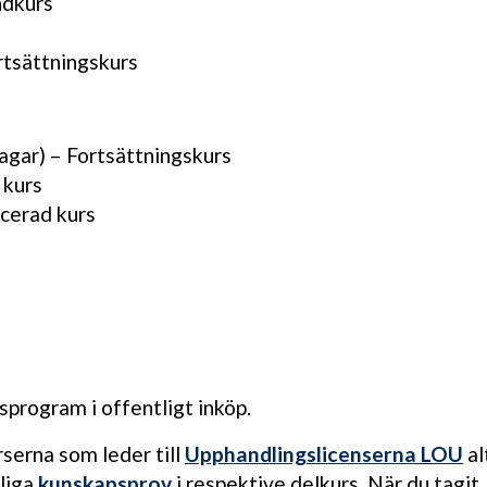
ndkurs
rtsättningskurs
agar) – Fortsättningskurs
 kurs
cerad kurs
sprogram i offentligt inköp.
serna som leder till
Upphandlingslicenserna LOU
al
liga
kunskapsprov
i respektive delkurs. När du tagit