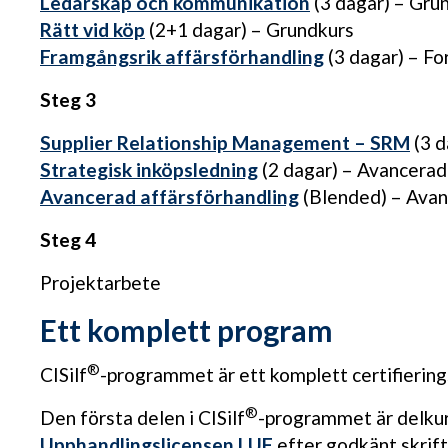
Ledarskap och kommunikation
(3 dagar) – Gru
Rätt vid köp
(2+1 dagar) – Grundkurs
Framgångsrik affärsförhandling
(3 dagar) – Fo
Steg 3
Supplier Relationship Management – SRM
(3 d
Strategisk inköpsledning
(2 dagar) – Avancerad
Avancerad affärsförhandling
(Blended) – Avan
Steg 4
Projektarbete
Ett komplett program
®
CISilf
-programmet är ett komplett certifiering
®
Den första delen i CISilf
-programmet är delkur
Upphandlingslicensen LUF
efter godkänt skrift