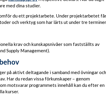
are med dina studier.
mför du ett projektarbete. Under projektarbetet få
metoder och verktyg som har lärts ut under tre terminer
ionella krav och kunskapsnivåer som fastställts av
 and Supply Management).
 behov
gger på aktivt deltagande i samband med övningar oc
rav. Har du redan vissa förkunskaper – genom
 som motsvarar programmets innehåll kan du efter en
la kurser.