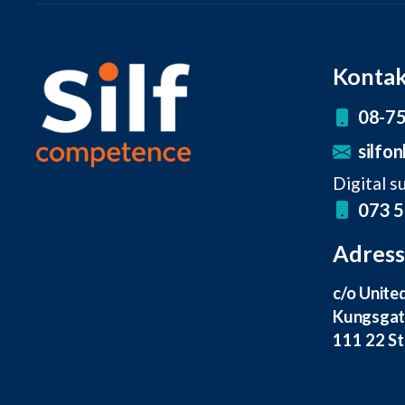
Kontak
08-75
silfon
Digital s
073 5
Adress
c/o Unite
Kungsgata
111 22 S