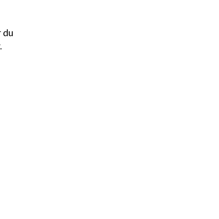
r du
.
h