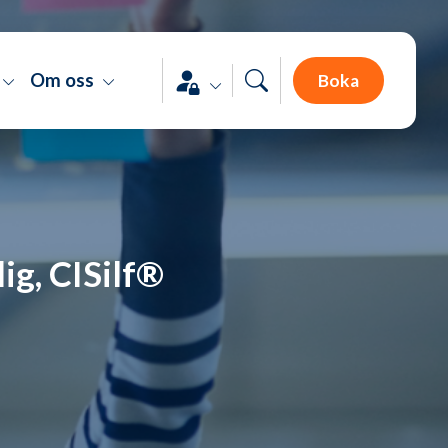
Om oss
Boka
ig, CISilf®