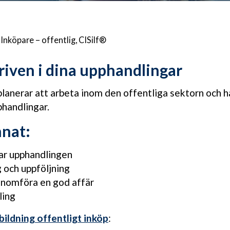
 Inköpare – offentlig, CISilf®
driven i dina upphandlingar
planerar att arbeta inom den offentliga sektorn och h
phandlingar.
nnat:
ar upphandlingen
 och uppföljning
enomföra en god affär
ling
ldning offentligt inköp
: