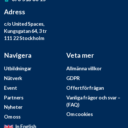
Adress
c/o United Spaces,
Kungsgatan 64, 3 tr
111 22 Stockholm
Navigera
Veta mer
Utbildningar
Allmänna villkor
Nätverk
GDPR
Event
Offertförfrågan
Partners
Vanliga frågor och svar –
(FAQ)
Nyheter
Om cookies
Om oss
In English