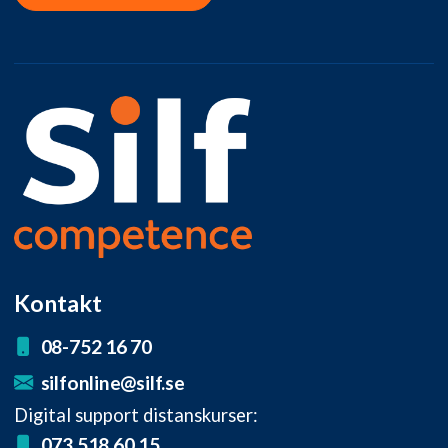
Kontakt
08-752 16 70
silfonline@silf.se
Digital support distanskurser:
073 518 60 15