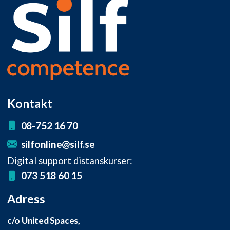
Kontakt
08-752 16 70
silfonline@silf.se
Digital support distanskurser:
073 518 60 15
Adress
c/o United Spaces,