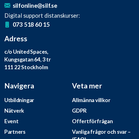
silfonline@silf.se
Digital support distanskurser:
073 518 60 15
Adress
c/o United Spaces,
Kungsgatan 64, 3 tr
111 22 Stockholm
Navigera
Veta mer
Utbildningar
Allmänna villkor
Nätverk
GDPR
Event
Offertförfrågan
Partners
Vanliga frågor och svar –